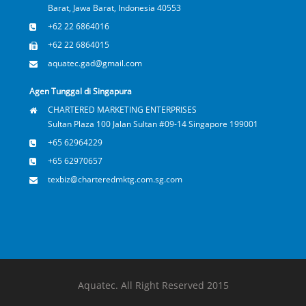
Barat, Jawa Barat, Indonesia 40553
+62 22 6864016
+62 22 6864015
aquatec.gad@gmail.com
Agen Tunggal di Singapura
CHARTERED MARKETING ENTERPRISES
Sultan Plaza 100 Jalan Sultan #09-14 Singapore 199001
+65 62964229
+65 62970657
texbiz@charteredmktg.com.sg.com
Aquatec. All Right Reserved 2015