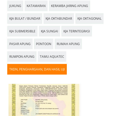
JUKUNG
KATAMARAN
KERAMBA JARING APUNG
KJA BULAT / BUNDAR
KJA OKTABUNDAR
KJA OKTAGONAL
KJA SUBMERSIBLE
KJA SUNGAI
KJA TERINTEGRASI
PASAR APUNG
PONTOON
RUMAH APUNG
RUMPON APUNG
TAMU AQUATEC
TKDN, PENGHARGAAN, DAN HASIL UJI